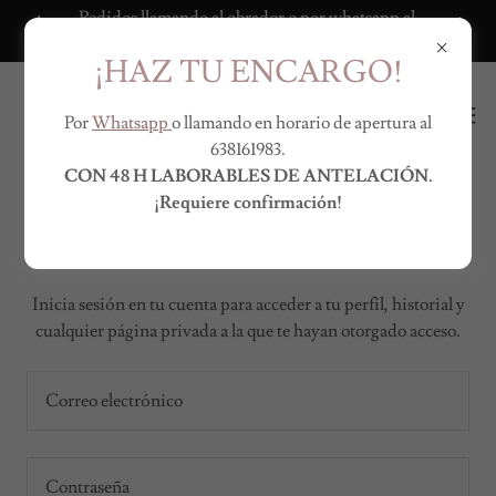
Pedidos llamando al obrador o por whatsapp al
638161983.
¡HAZ TU ENCARGO!
Por
Whatsapp
o llamando en horario de apertura al
638161983.
CON 48 H LABORABLES DE ANTELACIÓN.
¡Requiere confirmación!
Inicio de sesión de la cuenta
Inicia sesión en tu cuenta para acceder a tu perfil, historial y
cualquier página privada a la que te hayan otorgado acceso.